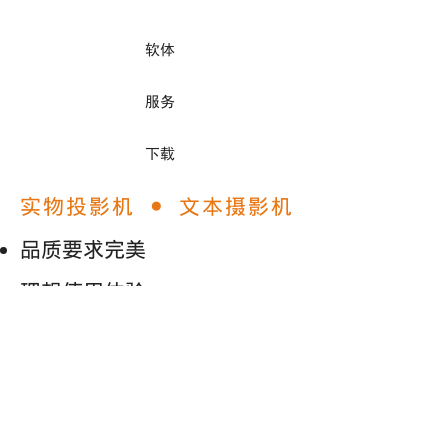
软体
服务
下载
实物投影机 ● 文本摄影机
品质要求完美
理想使用体验 ​
小量快速交货 ​
多语在线服务
您可以透过email联络我们, 我
们将尽速回覆并提供最佳服务